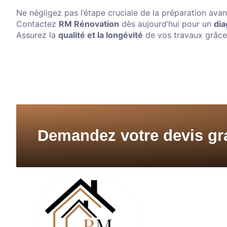
Ne négligez pas l’étape cruciale de la préparation ava
Contactez
RM Rénovation
dès aujourd’hui pour un
dia
Assurez la
qualité et la longévité
de vos travaux grâce
Demandez votre devis gra