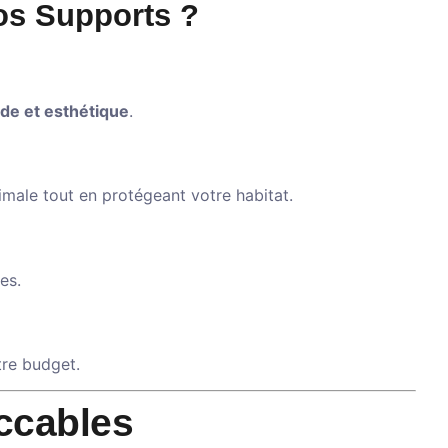
os Supports ?
ide et esthétique
.
imale tout en protégeant votre habitat.
es.
tre budget.
ccables