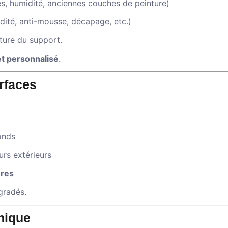
res, humidité, anciennes couches de peinture)
dité, anti-mousse, décapage, etc.)
ature du support.
et personnalisé
.
rfaces
onds
rs extérieurs
ures
gradés.
nique